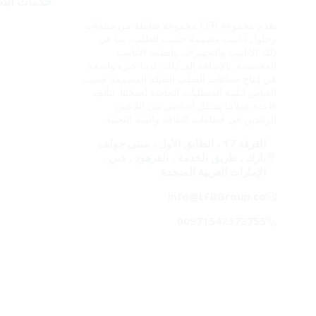
خدمات التصن
تقدم مجموعة LFB مجموعة شاملة من منتجات
مختبر
وحلول أنابيب مصممة حسب الطلب، بما في
ذلك الأنابيب والتجهيزات وأنظمة الأنابيب
الطلاء
المخصصة. بالإضافة إلى ذلك، لدينا خبرة واسعة
المنت
في إنتاج صناعات الصلب الثقيلة المصممة حسب
القياس لتلبية المتطلبات الخاصة لعملائنا. تتألف
المواد
قاعدة عملائنا بشكل أساسي من اللاعبين
المخزو
الرائدين في قطاعات الطاقة والبنية التحتية.
تجهيز
الغرفة 17 ، الطابق الأول ، مبنى جولف
بارك ، طريق الخدمة ، القرهود ، دبي ،
الطلاء
الإمارات العربية المتحدة
الأناب
info@LFBGroup.co
00971542373755