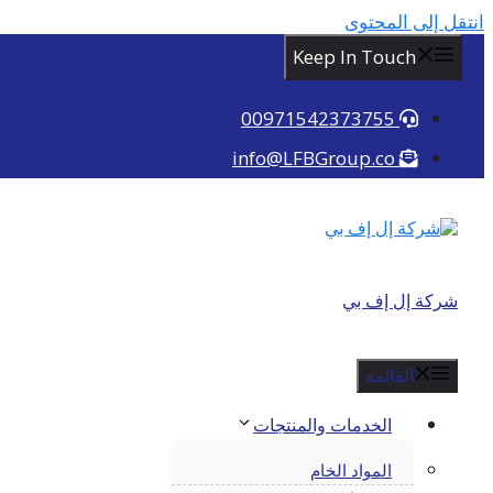
انتقل إلى المحتوى
Keep In Touch
00971542373755
info@LFBGroup.co
شركة إل إف بي
القائمة
الخدمات والمنتجات
المواد الخام