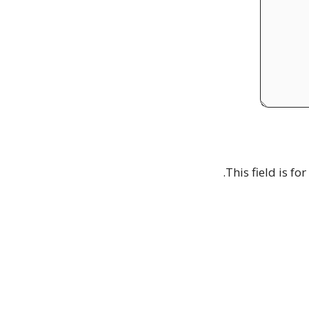
Max. file si
This field is f