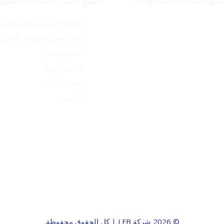
يع - منتجات النفط والغاز
تصنيع الصلب للصناعات الثقيلة
 معدني وتطوير المنتجات
معالجة المياه وتحلية المياه
 والتغطية اللحامية
بناء السفن والهياكل البحرية
جات المصنعة
التصنيع العام
 الخام
اللب والورق
ن والتوريد
مصانع الصلب
ات
التعدين
يب
© 2026 شركة LFB | كل الحقوق محفوظة.